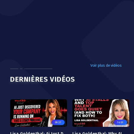
Voir plus de vidéos
DERNIÈRES VIDÉOS
09:37
14:01
Lisa Goldenthal: Ai Just Discovered Your Company Is Running on Vibes and Legacy Processes
Lisa Goldenthal: Why AI Stalls and Top Talent Goes Quiet (And How To Fix Both)